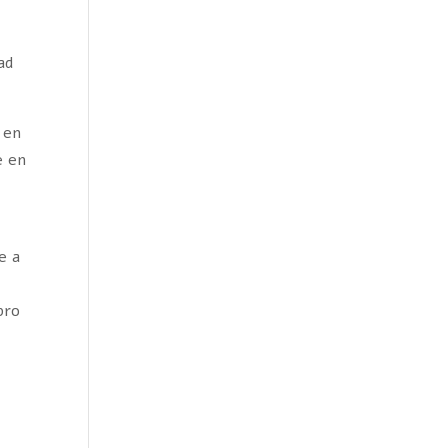
n
ad
 en
e en
e a
bro