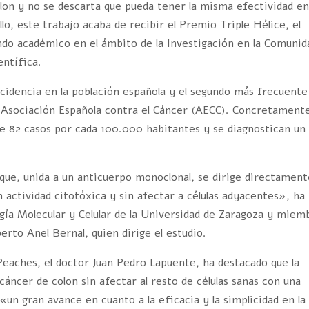
olon y no se descarta que pueda tener la misma efectividad e
llo, este trabajo acaba de recibir el Premio Triple Hélice, el
o académico en el ámbito de la Investigación en la Comunid
entífica.
ncidencia en la población española y el segundo más frecuente
a Asociación Española contra el Cáncer (AECC). Concretament
de 82 casos por cada 100.000 habitantes y se diagnostican un
que, unida a un anticuerpo monoclonal, se dirige directament
n actividad citotóxica y sin afectar a células adyacentes», ha
logía Molecular y Celular de la Universidad de Zaragoza y miem
erto Anel Bernal, quien dirige el estudio.
 Peaches, el doctor Juan Pedro Lapuente, ha destacado que la
 cáncer de colon sin afectar al resto de células sanas con una
un gran avance en cuanto a la eficacia y la simplicidad en la