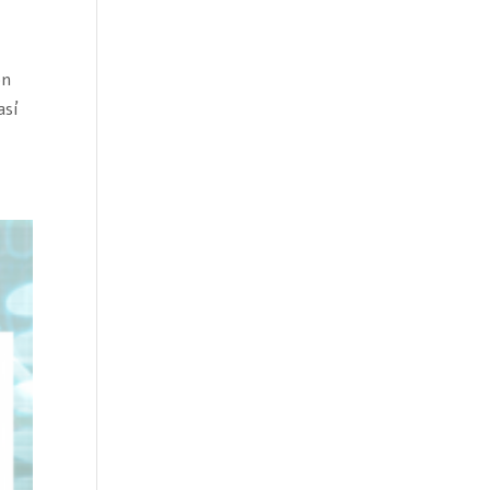
ón
así