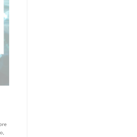
obre
o,